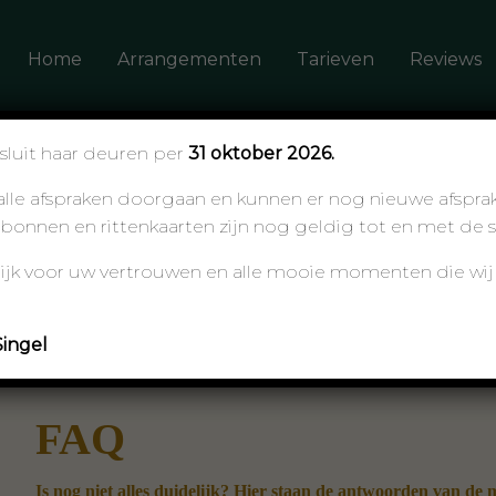
Home
Arrangementen
Tarieven
Reviews
sluit haar deuren per
31 oktober 2026.
en alle afspraken doorgaan en kunnen er nog nieuwe afspr
onnen en rittenkaarten zijn nog geldig tot en met de 
Veelgestelde vragen
elijk voor uw vertrouwen en alle mooie momenten die w
ingel
FAQ
Is nog niet alles duidelijk? Hier staan de antwoorden van de 