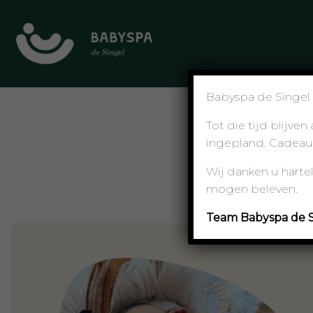
Babyspa de Singel 
Tot die tijd blijv
ingepland. Cadeaub
Wij danken u hart
mogen beleven.
Team Babyspa de S